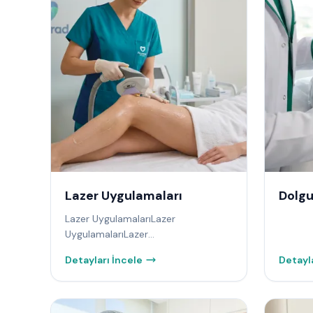
Lazer Uygulamaları
Dolgu
Lazer UygulamalarıLazer
UygulamalarıLazer
UygulamalarıLazer
Detayları İncele
Detayla
UygulamalarıLazer
UygulamalarıLazer Uygulamaları