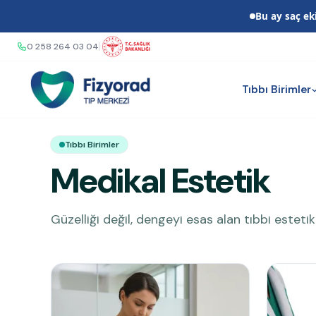
Bu ay saç e
0 258 264 03 04
Tıbbı Birimler
Tıbbı Birimler
Medikal Estetik
Güzelliği değil, dengeyi esas alan tıbbi esteti