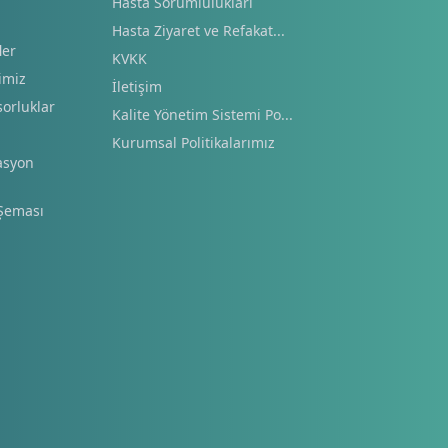
Hasta Sorumlulukları
Hasta Ziyaret ve Refakat...
ler
KVKK
imiz
İletişim
orluklar
Kalite Yönetim Sistemi Po...
Kurumsal Politikalarımız
asyon
Şeması