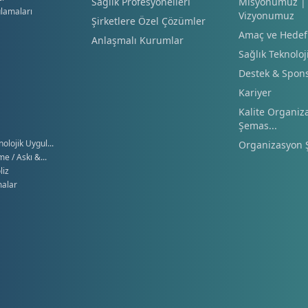
Sağlık Profesyonelleri
Misyonumuz |
ulamaları
Vizyonumuz
Şirketlere Özel Çözümler
Amaç ve Hedef
Anlaşmalı Kurumlar
Sağlık Teknoloj
Destek & Spons
Kariyer
Kalite Organiz
Şemas...
lojik Uygul...
Organizasyon 
e / Askı &...
liz
malar