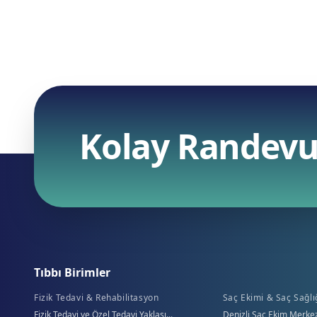
Kolay Randevu
Tıbbı Birimler
Fizik Tedavi & Rehabilitasyon
Saç Ekimi & Saç Sağlı
Fizik Tedavi ve Özel Tedavi Yaklaşı...
Denizli Saç Ekim Merkez