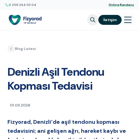
0 258 264 03 04
Online Randevu
İletişim
Blog Listesi
Denizli Aşil Tendonu
Kopması Tedavisi
01.03.2026
Fizyorad, Denizli’de aşil tendonu kopması
tedavisini; ani gelişen ağrı, hareket kaybı ve